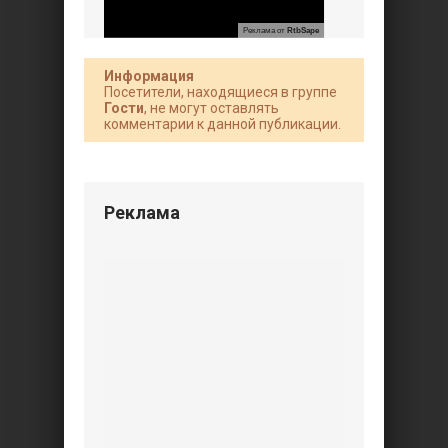
Реклама от
RtbSape
Информация
Посетители, находящиеся в группе
Гости
, не могут оставлять
комментарии к данной публикации.
Реклама