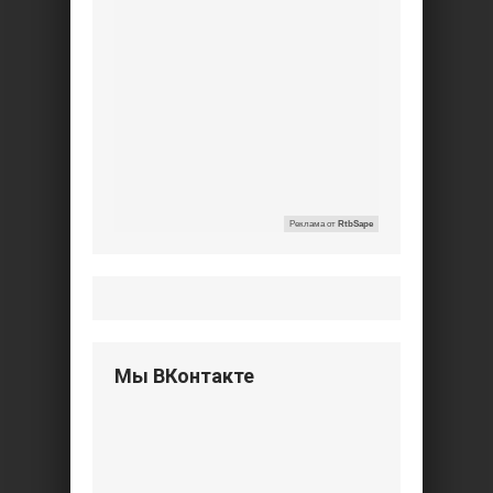
Реклама от
RtbSape
Мы ВКонтакте