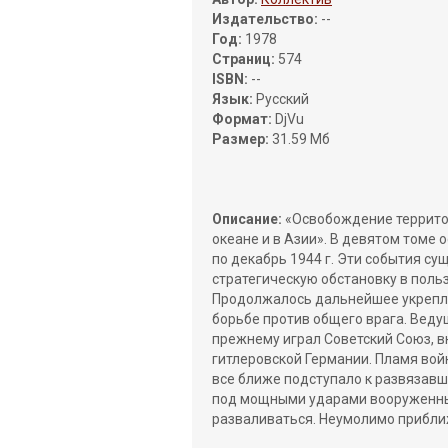
Издательство:
--
Год:
1978
Страниц:
574
ISBN:
--
Язык:
Русский
Формат:
DjVu
Размер:
31.59 Мб
Описание:
«Освобождение территор
океане и в Азии». В девятом томе
по декабрь 1944 г. Эти события с
стратегическую обстановку в поль
Продолжалось дальнейшее укрепле
борьбе против общего врага. Веду
прежнему играл Советский Союз, 
гитлеровской Германии. Пламя войн
все ближе подступало к развязавш
под мощными ударами вооруженных
разваливаться. Неумолимо приближ