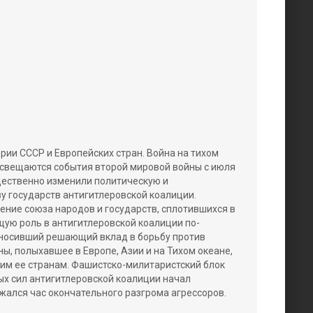
ии СССР и Европейских стран. Война на тихом
 освещаются события второй мировой войны с июля
ущественно изменили политическую и
зу государств антигитлеровской коалиции.
ние союза народов и государств, сплотившихся в
щую роль в антигитлеровской коалиции по-
вносивший решающий вклад в борьбу против
ы, полыхавшее в Европе, Азии и на Тихом океане,
им ее странам. Фашистско-милитаристский блок
 сил антигитлеровской коалиции начал
ался час окончательного разгрома агрессоров.