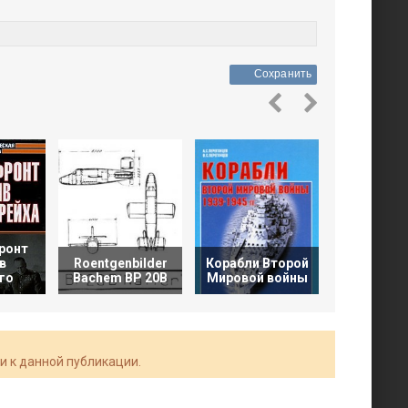
Сохранить
ронт
в
Roentgenbilder
Корабли Второй
История 
го
Bachem BP 20B
Мировой войны
Мировой 
и к данной публикации.