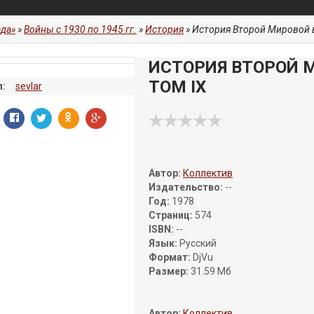
да»
»
Войны с 1930 по 1945 гг.
»
История
» История Второй Мировой в
ИСТОРИЯ ВТОРОЙ М
ТОМ IX
:
sevlar
Автор:
Коллектив
Издательство:
--
Год:
1978
Страниц:
574
ISBN:
--
Язык:
Русский
Формат:
DjVu
Размер:
31.59 Мб
Автор:
Коллектив