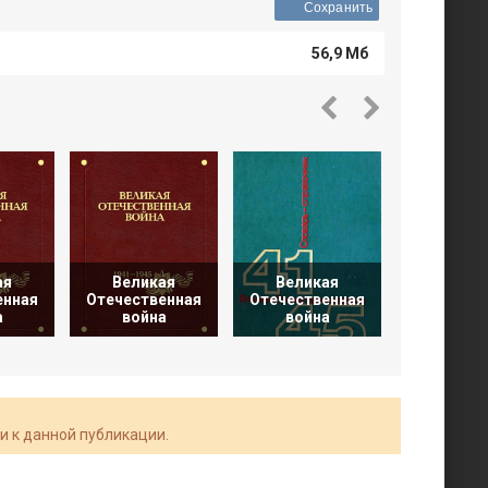
Сохранить
56,9 Мб
ая
Великая
Великая
Велик
енная
Отечественная
Отечественная
Отечеств
а
война
война
войн
и к данной публикации.