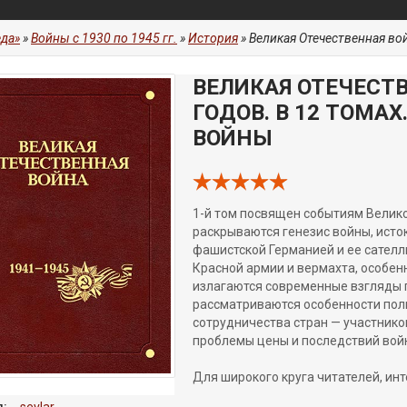
да»
»
Войны с 1930 по 1945 гг.
»
История
» Великая Отечественная война
ВЕЛИКАЯ ОТЕЧЕСТВ
ГОДОВ. В 12 ТОМА
ВОЙНЫ
1-й том посвящен событиям Велико
раскрываются генезис войны, ист
фашистской Германией и ее сателл
Красной армии и вермахта, особенн
излагаются современные взгляды 
рассматриваются особенности поли
сотрудничества стран — участник
проблемы цены и последствий войны
Для широкого круга читателей, ин
:
sevlar