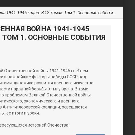
 1941-1945 годов. В 12 томах. Tом 1. Основные события войны
ЕННАЯ ВОЙНА 1941-1945
Х. TОМ 1. ОСНОВНЫЕ СОБЫТИЯ
й Отечественной войны 1941-1945 гг. В нем
оки и важнейшие факторы победы СССР над
итами, динамика развития военного искусства
ости народной борьбы в тылу врага. В томе
по проблемам Великой Отечественной войны,
тического, экономического и военного
ов Антигитлеровской коалиции, освещаются
, ее итоги и уроки.
тересующихся историей Отечества.