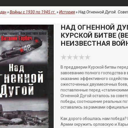
да»
»
Войны с 1930 по 1945 гг.
»
История
» Над Огненной Дугой. Советская 
НАД ОГНЕННОЙ ДУГ
КУРСКОЙ БИТВЕ (В
НЕИЗВЕСТНАЯ ВОЙ
В преддверии Курской битвы пере
завоеванию полного господства в 
оказанию эффективного содействи
ожесточенных двухмесячных боев, 
поставленные перед «сталинскими 
Огненной Дугой осталось за совет
победы, соотношение реальных по
оставались за рамками официальн
Как дорого обошлась нам победа?
Армии окружить орловскую и Харь