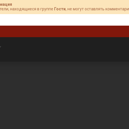
мация
тели, находящиеся в группе
Гости
, не могут оставлять комментари
»
.