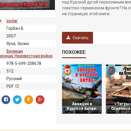
над Курской дугой переломным мо
советско-германском фронте? На э
на страницах этой книги.
:
sevlar
Горбач В.
2007
Скачать
Яуза, Эксмо
Великая
ПОХОЖЕЕ:
венная: Неизвестная война
978-5-699-208678
:
512
Русский
:
PDF
Авиация в
«Тигры»
Курской битве.
Огненной