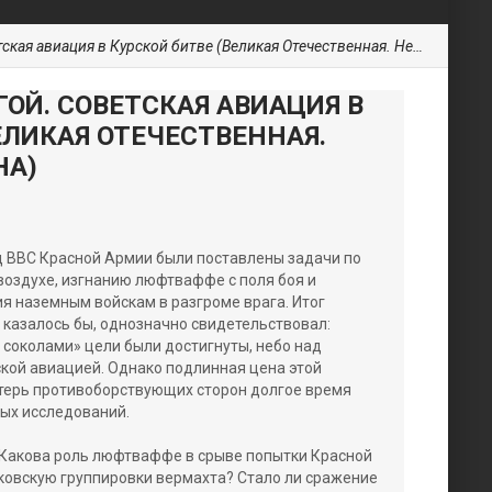
авиация в Курской битве (Великая Отечественная. Неизвестная война)
ОЙ. СОВЕТСКАЯ АВИАЦИЯ В
ЕЛИКАЯ ОТЕЧЕСТВЕННАЯ.
НА)
д ВВС Красной Армии были поставлены задачи по
воздухе, изгнанию люфтваффе с поля боя и
я наземным войскам в разгроме врага. Итог
казалось бы, однозначно свидетельствовал:
соколами» цели были достигнуты, небо над
ской авиацией. Однако подлинная цена этой
терь противоборствующих сторон долгое время
ых исследований.
 Какова роль люфтваффе в срыве попытки Красной
ковскую группировки вермахта? Стало ли сражение