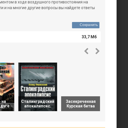
ментом в ходе воздушного противостояния на
ти и на многие другие вопросы вы найдете ответы
Сохранить
33,7 Мб
Забыт
 на
Сталинградский
Засекреченная
сраже
 дуге
апокалипсис.
Курская битва
Огненной