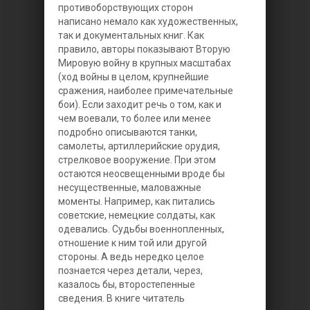
противоборствующих сторон
написано немало как художественных,
так и документальных книг. Как
правило, авторы показывают Вторую
Мировую войну в крупных масштабах
(ход войны в целом, крупнейшие
сражения, наиболее примечательные
бои). Если заходит речь о том, как и
чем воевали, то более или менее
подробно описываются танки,
самолеты, артиллерийские орудия,
стрелковое вооружение. При этом
остаются неосвещенными вроде бы
несущественные, маловажные
моменты. Например, как питались
советские, немецкие солдаты, как
одевались. Судьбы военнопленных,
отношение к ним той или другой
стороны. А ведь нередко целое
познается через детали, через,
казалось бы, второстепенные
сведения. В книге читатель