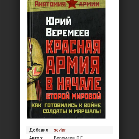
Добавил:
sevlar
Автор:
Веремеев Ю.Г.