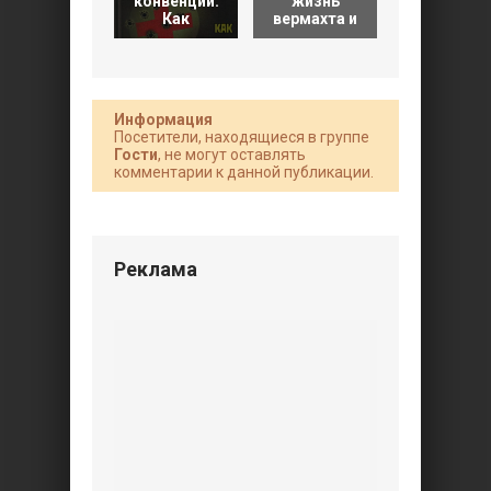
конвенции.
жизнь
Красной
Как
вермахта и
Армии.
Информация
Посетители, находящиеся в группе
Гости
, не могут оставлять
комментарии к данной публикации.
Реклама