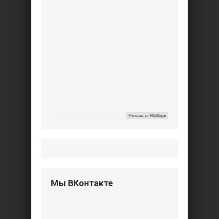
Реклама от
RtbSape
Мы ВКонтакте