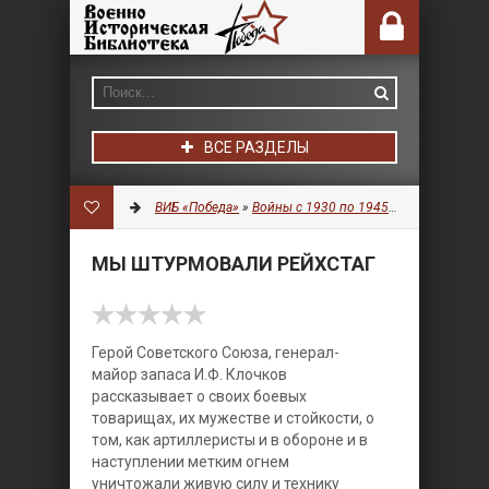
ВСЕ РАЗДЕЛЫ
ВИБ «Победа»
»
Войны с 1930 по 1945 гг.
»
История
» 
МЫ ШТУРМОВАЛИ РЕЙХСТАГ
Герой Советского Союза, генерал-
майор запаса И.Ф. Клочков
рассказывает о своих боевых
товарищах, их мужестве и стойкости, о
том, как артиллеристы и в обороне и в
наступлении метким огнем
уничтожали живую силу и технику