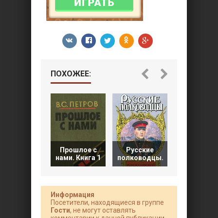
ПОХОЖЕЕ:
Русские
Прошлое с
Русские
полководц
нами. Книга 1
полководцы.
Конев.
Информация
Посетители, находящиеся в группе
Гости
, не могут оставлять
комментарии к данной публикации.