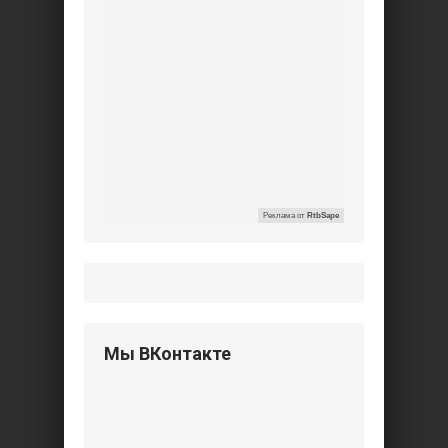
Реклама от
RtbSape
Мы ВКонтакте