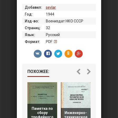
Добавил:
sevlar
Год:
1944
Изд-во:
Воениздат НКО СССР
Страниц:
32
Язык:
Русский
Формат:
PDF
ПОХОЖЕЕ:
Памятка по
Боевой уст
сбору
Инженерно-
пехоты
трофейного
техническое
Красной