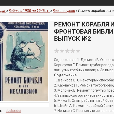
да»
»
Войны с 1930 по 1945 гг.
»
Военное дело
» Ремонт корабля и его 
РЕМОНТ КОРАБЛЯ И
ФРОНТОВАЯ БИБЛИ
ВЫПУСК №2
Содержание: 1. Денисов В. О некот
Карнаухов Г. Ремонт трубопроводов
погнутых гребных валов; 4. За выс
Содержание:
1. Денисов В. О некоторых способа
2. Карнаухов Г. Ремонт трубопрово
3. Молочек В. Ремонт погнутых гре
4. За высокую организованность в 
5. Мима П. Опыт работы пятой боев
6. Штейн А. Ремонт кораблей балт
:
ded sedoi
7. Новиков С. Правильно использо