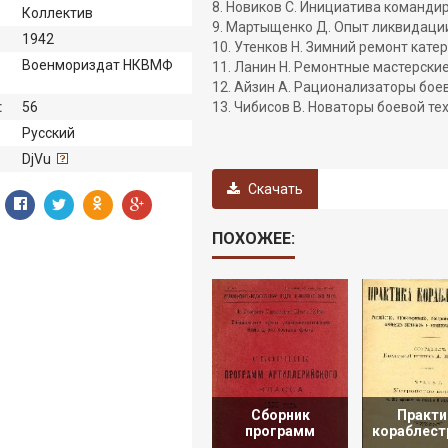
8. Новиков С. Инициатива команди
Коллектив
9. Мартыщенко Д. Опыт ликвидаци
1942
10. Утенков Н. Зимний ремонт катер
Военмориздат НКВМФ
11. Ланин Н. Ремонтные мастерские
12. Айзин А. Рационализаторы бое
:
56
13. Чибисов В. Новаторы боевой те
Русский
:
DjVu
Скачать
ПОХОЖЕЕ:
Сборник
Практи
программ
кораблест