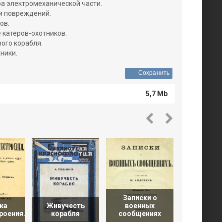
ра электромеханической части.
и повреждений.
ов.
 катеров-охотников.
вого корабля.
хники.
Сохранить
5,7 Mb
Записки о
ка
Живучесть
военных
Оружие п
роения.
корабля
сообщениях
1941-1