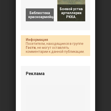
Боевой устав
Библиотека
артиллерии
Справочни
красноармейца.
РККА.
по
Информация
Посетители, находящиеся в группе
Гости
, не могут оставлять
комментарии к данной публикации.
Реклама