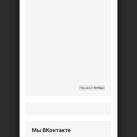
Реклама от
RtbSape
Мы ВКонтакте