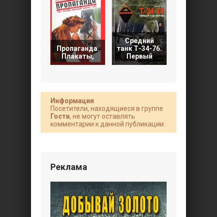
Средний
Знаки
Пропаганда.
танк Т-34-76.
различия 
Плакаты,
Первый
боевые
Информация
Посетители, находящиеся в группе
Гости
, не могут оставлять
комментарии к данной публикации.
Реклама