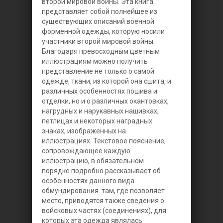
второй мировой войны.
Эта книга
представляет собой полнейшее из
существующих описаний военной
форменной одежды, которую носили
участники второй мировой войны.
Благодаря превосходным цветным
иллюстрациям можно получить
представление не только о самой
одежде, ткани, из которой она сшита, и
различных особенностях пошива и
отделки, но и о различных окантовках,
нагрудных и нарукавных нашивках,
петлицах и некоторых наградных
знаках, изображенных на
иллюстрациях. Текстовое пояснение,
сопровождающее каждую
иллюстрацию, в обязательном
порядке подробно рассказывает об
особенностях данного вида
обмундирования. там, где позволяет
место, приводятся также сведения о
войсковых частях (соединениях), для
которых эта одежда являлась