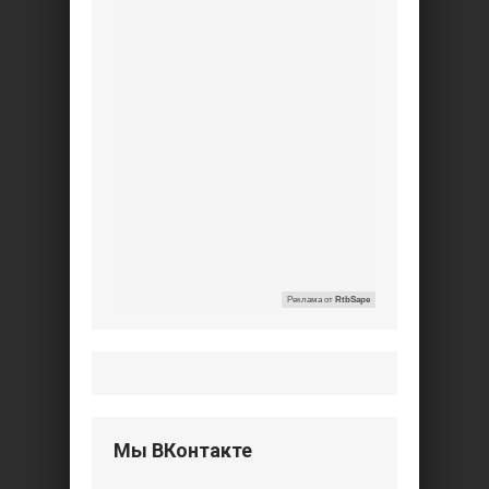
Реклама от
RtbSape
Мы ВКонтакте