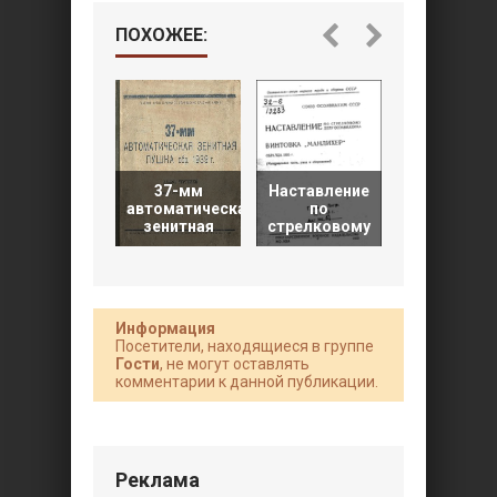
ПОХОЖЕЕ:
37-мм
Наставление
Наставлен
автоматическая
по
по
зенитная
стрелковому
стрелково
Информация
Посетители, находящиеся в группе
Гости
, не могут оставлять
комментарии к данной публикации.
Реклама