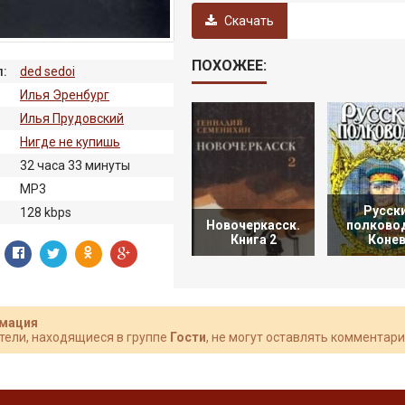
Скачать
ПОХОЖЕЕ:
:
ded sedoi
Илья Эренбург
Илья Прудовский
Нигде не купишь
32 часа 33 минуты
:
MP3
Русск
128 kbps
Новочеркасск.
полково
Книга 2
Конев
мация
тели, находящиеся в группе
Гости
, не могут оставлять комментари