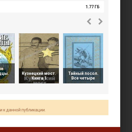
1.77 ГБ
ие
дцы.
Кузнецкий мост.
Тайный посол.
Война. 1
.
Книга 1
Все четыре
1945
и к данной публикации.