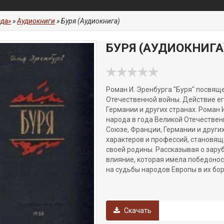
да»
»
Аудиокниги
» Буря (Аудиокнига)
БУРЯ (АУДИОКНИГА
Роман И. Эренбурга "Буря" посвящ
Отечественной войны. Действие ег
Германии и других странах.
Роман И
народа в года Великой Отечествен
Союзе, Франции, Германии и други
характеров и профессий, становя
своей родины. Рассказывая о зар
влияние, которая имела победонос
на судьбы народов Европы в их бо
Скачать