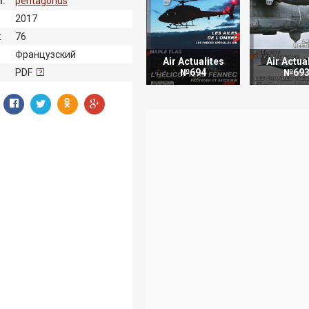
:
pentagonus
2017
:
76
Французский
Air Actualites
Air Actua
:
PDF
№694
№69