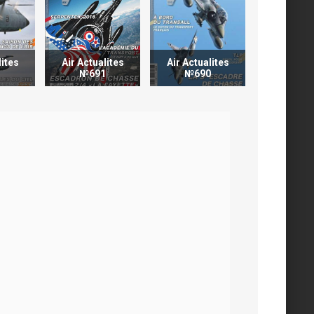
lites
Air Actualites
Air Actualites
Air Actua
3
№691
№690
№68