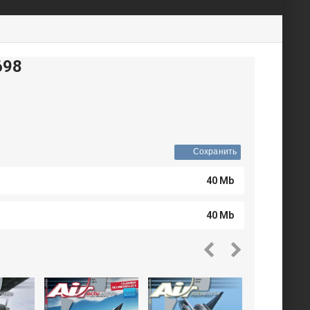
698
Сохранить
40 Mb
40 Mb