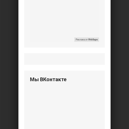
Реклама от
RtbSape
Мы ВКонтакте