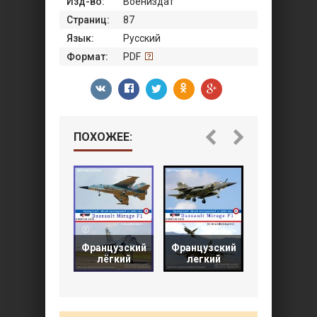
Изд-во:
Воениздат
Страниц:
87
Язык:
Русский
Формат:
PDF
ПОХОЖЕЕ:
Французский
Французский
Истребите
лёгкий
легкий
бомбардир