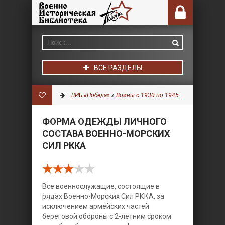
ВСЕ РАЗДЕЛЫ
ВИБ «Победа»
»
Войны с 1930 по 1945 гг.
»
Униформа
»
ФОРМА ОДЕЖДЫ ЛИЧНОГО
СОСТАВА ВОЕННО-МОРСКИХ
СИЛ РККА
Все военнослужащие, состоящие в
рядах Военно-Морских Сил РККА, за
исключением армейских частей
береговой обороны с 2-летним сроком