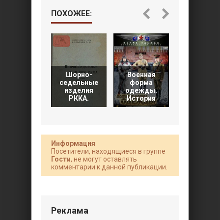
ПОХОЖЕЕ:
Шорно-
Военная
седельные
форма
Новый
изделия
одежды.
солдат №4
РККА.
История
Германски
Информация
Посетители, находящиеся в группе
Гости
, не могут оставлять
комментарии к данной публикации.
Реклама