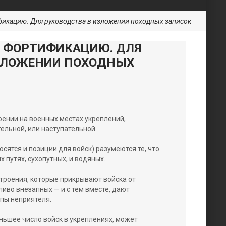
фикацию. Для руководства в изложении походных записок
В ФОРТИФИКАЦИЮ. ДЛЯ
ЗЛОЖЕНИИ ПОХОДНЫХ
оении на военных местах укреплений,
ельной, или наступательной.
сятся и позиции для войск) разумеются те, что
 путях, сухопутных, и водяных.
троения, которые прикрывают войска от
иво внезапных — и с тем вместе, дают
пы неприятеля.
еньшее число войск в укреплениях, может