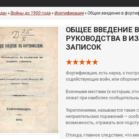
да»
»
Войны до 1900 года
»
Фортификация
» Общее введение в форти
ОБЩЕЕ ВВЕДЕНИЕ 
РУКОВОДСТВА В И
ЗАПИСОК
Фортификация, есть наука, о постр
содействующих войн, или оборонит
Военными местами (к которым, отно
лежат при наиболее сообщительных
Укреплениями, называются такие с
неприятельских поражений — особл
возможность, отражать все подсту
Отсюда, главное следствие, что м