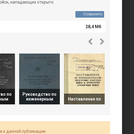
ойск, нападающих открыто.
Сохранить
28,4 Мб
Торна
во по
Руководство по
Военн
рным
инженерным
Наставление по
техниче
и к данной публикации.