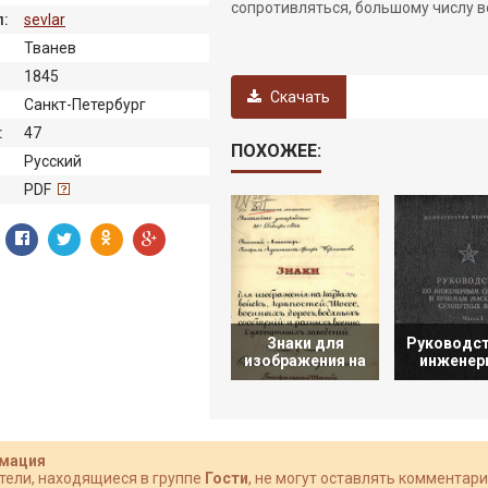
сопротивляться, большому числу в
:
sevlar
Тванев
1845
Скачать
Санкт-Петербург
:
47
ПОХОЖЕЕ:
Русский
:
PDF
Знаки для
Руководст
изображения на
инжене
мация
тели, находящиеся в группе
Гости
, не могут оставлять комментари