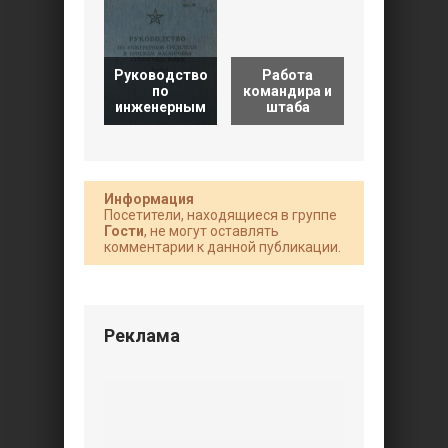
Руководство
Работа
по
командира и
Боевой уст
инженерным
штаба
сухопутны
Информация
Посетители, находящиеся в группе
Гости
, не могут оставлять
комментарии к данной публикации.
Реклама