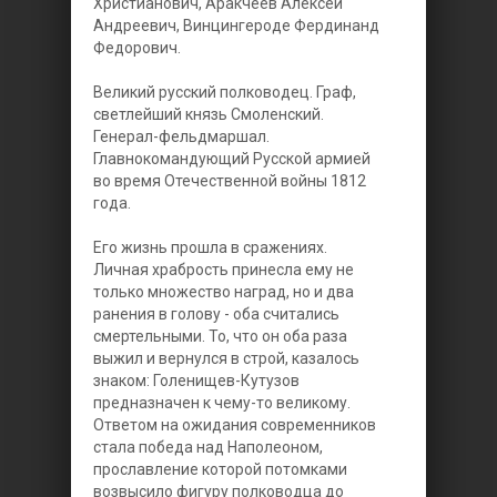
Христианович, Аракчеев Алексей
Андреевич, Винцингероде Фердинанд
Федорович.
Великий русский полководец. Граф,
светлейший князь Смоленский.
Генерал-фельдмаршал.
Главнокомандующий Русской армией
во время Отечественной войны 1812
года.
Его жизнь прошла в сражениях.
Личная храбрость принесла ему не
только множество наград, но и два
ранения в голову - оба считались
смертельными. То, что он оба раза
выжил и вернулся в строй, казалось
знаком: Голенищев-Кутузов
предназначен к чему-то великому.
Ответом на ожидания современников
стала победа над Наполеоном,
прославление которой потомками
возвысило фигуру полководца до