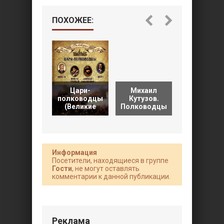
ПОХОЖЕЕ:
Цари-
Михаил
Известны
полководцы
Кутузов.
русские
(Великие
Полководцы
военные
Информация
Посетители, находящиеся в группе
Гости
, не могут оставлять
комментарии к данной публикации.
Реклама