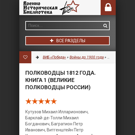
ВСЕ РАЗДЕЛЫ
ВИБ «Победа»
»
Войны до 1900 года
»
История
» Полко
ПОЛКОВОДЦЫ 1812 ГОДА.
КНИГА 1 (ВЕЛИКИЕ
ПОЛКОВОДЦЫ РОССИИ)
Кутузов Михаил Илларионович,
Барклай-де-Толли Михаил
Богданович, Багратион Петр
Иванович, Витгенштейн Петр