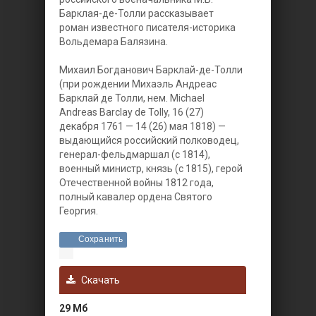
Барклая-де-Толли рассказывает
роман известного писателя-историка
Вольдемара Балязина.
Михаил Богданович Барклай-де-Толли
(при рождении Михаэль Андреас
Барклай де Толли, нем. Michael
Andreas Barclay de Tolly, 16 (27)
декабря 1761 — 14 (26) мая 1818) —
выдающийся российский полководец,
генерал-фельдмаршал (с 1814),
военный министр, князь (с 1815), герой
Отечественной войны 1812 года,
полный кавалер ордена Святого
Георгия.
Сохранить
Скачать
29 Мб