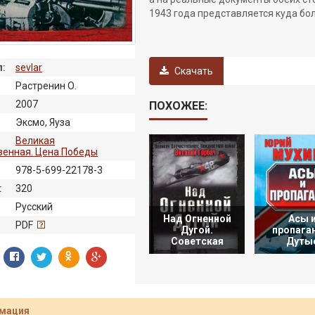
1943 года представляется куда бол
:
sevlar
Скачать
Растренин О.
2007
ПОХОЖЕЕ:
Эксмо, Яуза
Великая
венная. Цена Победы
978-5-699-22178-3
:
320
Русский
Над Огненной
Асы 
:
PDF
Дугой.
пропага
Советская
Дуты
мация