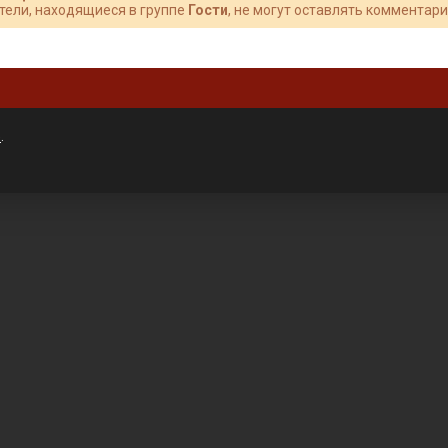
тели, находящиеся в группе
Гости
, не могут оставлять комментари
»
.