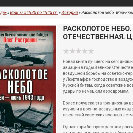
да»
»
Войны с 1930 по 1945 гг.
»
История
» Расколотое небо. Май-июн
РАСКОЛОТОЕ НЕБО.
ОТЕЧЕСТВЕННАЯ. 
Новая книга лучшего на сегодняшн
авиации в годы Великой Отечеств
воздушной борьбы на советско-ге
у Люфтваффе господство в воздухе
Курской битвы, когда советские 
удары по немецким аэродромам.
Более полувека эта грандиозная в
изучали в военно-воздушных акаде
поколений советских военных летч
Однако при беспристрастном рассм
а на реальные документы обеих ст