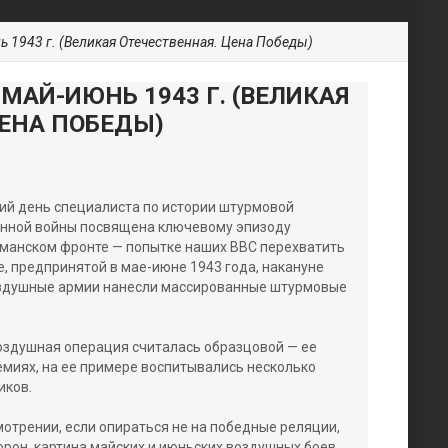
ь 1943 г. (Великая Отечественная. Цена Победы)
 МАЙ-ИЮНЬ 1943 Г. (ВЕЛИКАЯ
ЦЕНА ПОБЕДЫ)
ий день специалиста по истории штурмовой
енной войны посвящена ключевому эпизоду
рманском фронте — попытке наших ВВС перехватить
, предпринятой в мае-июне 1943 года, накануне
воздушные армии нанесли массированные штурмовые
оздушная операция считалась образцовой — ее
миях, на ее примере воспитывались несколько
иков.
отрении, если опираться не на победные реляции,
орон, картина майских и июньских воздушных боев