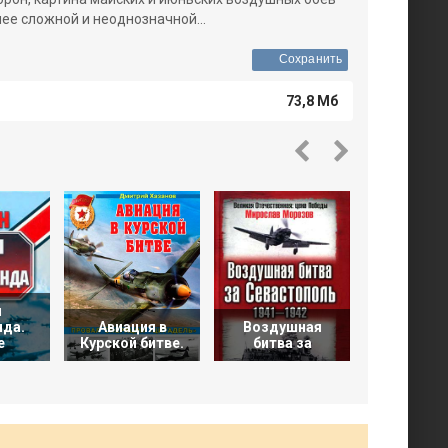
ее сложной и неоднозначной...
Сохранить
73,8 Мб
и
Люфтва
нда.
Авиация в
Воздушная
Военн
е
Курской битве.
битва за
воздуш