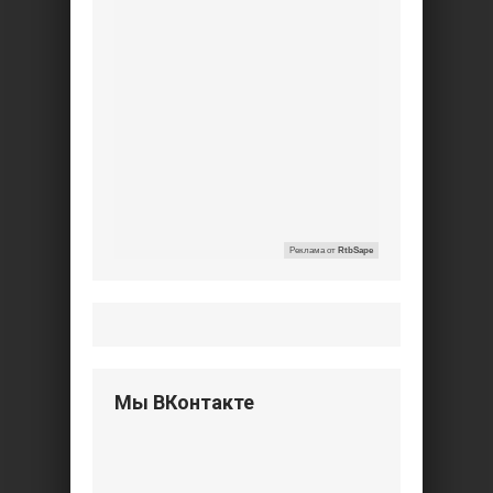
Реклама от
RtbSape
Мы ВКонтакте