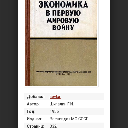
Добавил:
sevlar
Автор:
Шигалин Г.И.
Год:
1956
Изд-во:
Воениздат МО СССР
Страниц:
332