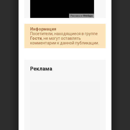
Реклама от
RtbSape
Информация
Посетители, находящиеся в группе
Гости
, не могут оставлять
комментарии к данной публикации.
Реклама