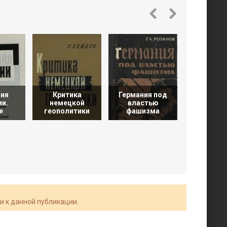
ия
Критика
Германия под
ии.
немецкой
властью
История 
е
геополитики
фашизма
Мировой 
и к данной публикации.