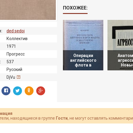
ПОХОЖЕЕ:
:
ded sedoi
Коллектив
1971
Прогресс
Операции
Анатом
английского
агресс
:
537
флота в
Новы
Русский
:
DjVu
мация
тели, находящиеся в группе
Гости
, не могут оставлять комментари