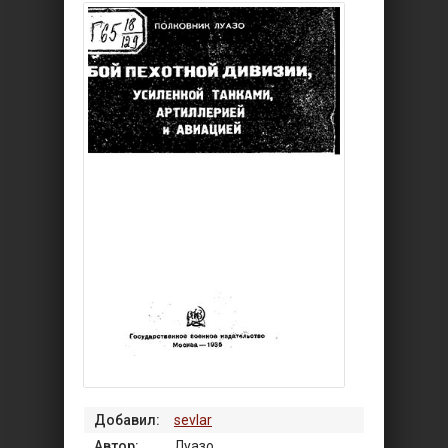
Добавил:
sevlar
Автор:
Луазо