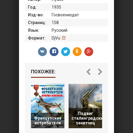
Год:
1935
Изд-во:
Госвоениздат
Страниц:
158
Язык:
Русский
Формат:
DjVu
ПОХОЖЕЕ:
Подвиг
Австро-
Французские
сталинградских
венгерска
истребители
зенитчиц
Дунайска