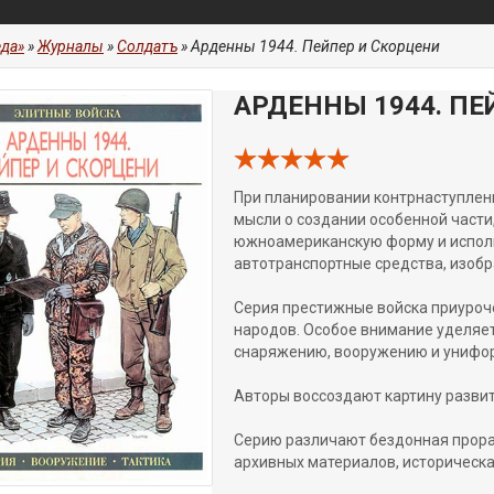
да»
»
Журналы
»
Солдатъ
» Арденны 1944. Пейпер и Скорцени
АРДЕННЫ 1944. ПЕ
При планировании контрнаступлени
мысли о создании особенной части
южноамериканскую форму и испо
автотранспортные средства, изоб
Серия престижные войска приуроч
народов. Особое внимание уделяет
снаряжению, вооружению и унифо
Авторы воссоздают картину развит
Серию различают бездонная прора
архивных материалов, историческа