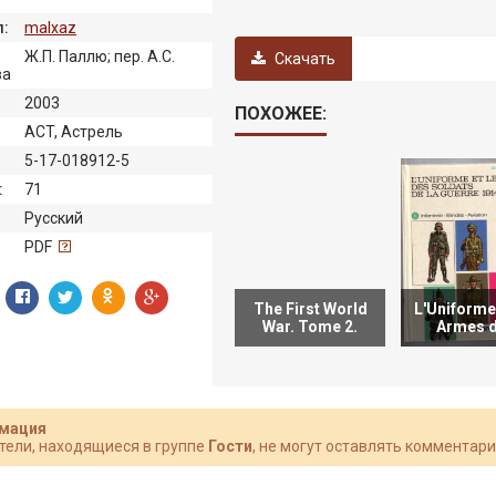
:
malxaz
Ж.П. Паллю; пер. А.С.
Скачать
ва
2003
ПОХОЖЕЕ:
ACT, Астрель
5-17-018912-5
:
71
Русский
:
PDF
The First World
L'Uniforme 
War. Tome 2.
Armes 
мация
тели, находящиеся в группе
Гости
, не могут оставлять комментари