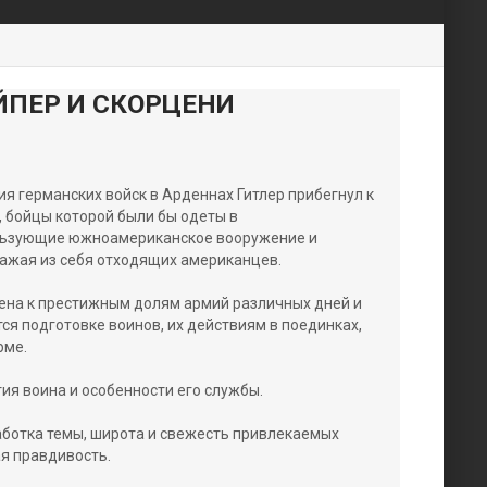
ЙПЕР И СКОРЦЕНИ
я германских войск в Арденнах Гитлер прибегнул к
, бойцы которой были бы одеты в
льзующие южноамериканское вооружение и
ражая из себя отходящих американцев.
ена к престижным долям армий различных дней и
ся подготовке воинов, их действиям в поединках,
рме.
ия воина и особенности его службы.
ботка темы, широта и свежесть привлекаемых
я правдивость.