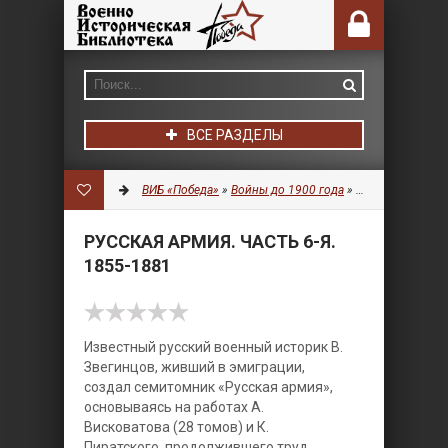
ВСЕ РАЗДЕЛЫ
ВИБ «Победа»
»
Войны до 1900 года
»
Униформа
» Русс
РУССКАЯ АРМИЯ. ЧАСТЬ 6-Я.
1855-1881
Известный русский военный историк В.
Звегинцов, живший в эмиграции,
создал семитомник «Русская армия»,
основываясь на работах А.
Висковатова (28 томов) и К.
Пиратского, продолжившего труд