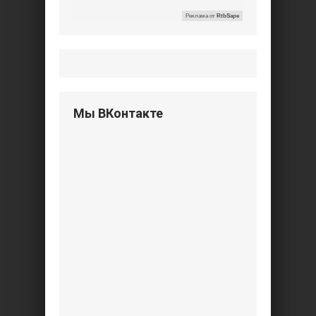
Реклама от
RtbSape
Мы ВКонтакте