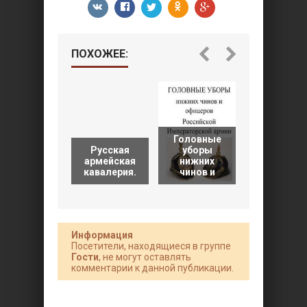
ПОХОЖЕЕ:
Головные
Русская
уборы
Русская
армейская
нижних
армия. Час
кавалерия.
чинов и
5-я.
Информация
Посетители, находящиеся в группе
Гости
, не могут оставлять
комментарии к данной публикации.