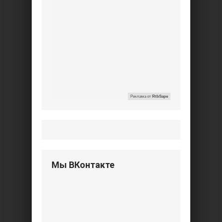
Реклама от
RtbSape
Мы ВКонтакте