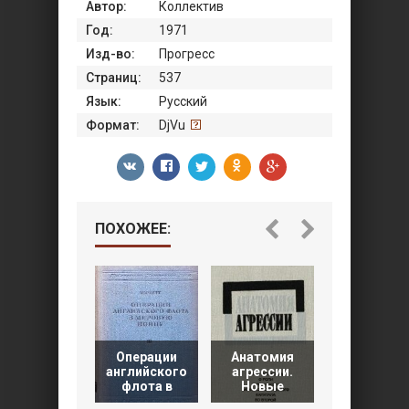
Автор:
Коллектив
Год:
1971
Изд-во:
Прогресс
Страниц:
537
Язык:
Русский
Формат:
DjVu
ПОХОЖЕЕ:
Операции
Анатомия
Критика
английского
агрессии.
немецко
флота в
Новые
геополити