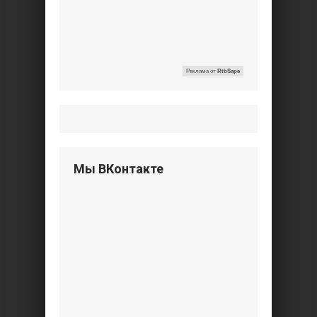
Реклама от
RtbSape
Мы ВКонтакте