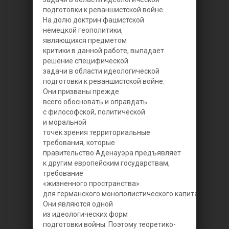
подготовки к реваншистской войне.
На долю доктрин фашистской
немецкой геополитики,
являющихся предметом
критики в данной работе, выпадает
решение специфической
задачи в области идеологической
подготовки к реваншистской войне.
Они призваны прежде
всего обосновать и оправдать
с философской, политической
и моральной
точек зрения территориальные
требования, которые
правительство Аденауэра предъявляет
к другим европейским государствам,
требование
«жизненного пространства»
для германского монополистического капитала.
Они являются одной
из идеологических форм
подготовки войны. Поэтому теоретико-