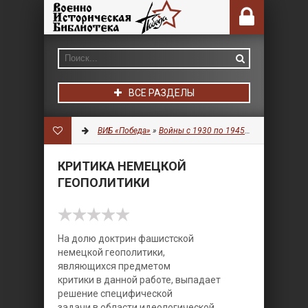
ВСЕ РАЗДЕЛЫ
ВИБ «Победа»
»
Войны с 1930 по 1945 гг.
»
Разное
» К
КРИТИКА НЕМЕЦКОЙ
ГЕОПОЛИТИКИ
На долю доктрин фашистской
немецкой геополитики,
являющихся предметом
критики в данной работе, выпадает
решение специфической
задачи в области идеологической