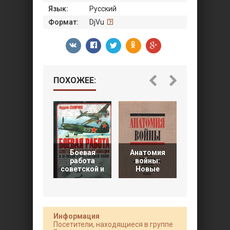
Язык:
Русский
Формат:
DjVu
ПОХОЖЕЕ:
Боевая
Анатомия
Против
работа
войны:
фашистско
советской и
Новые
мракобес
Информация
Посетители, находящиеся в группе