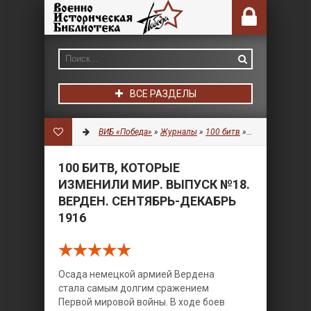
ВСЕ РАЗДЕЛЫ
ВИБ «Победа»
»
Журналы
»
100 битв
» 100 битв, которые изменили мир. Выпуск №18. Верден. Сентябрь-декабрь 1916
100 БИТВ, КОТОРЫЕ
ИЗМЕНИЛИ МИР. ВЫПУСК №18.
ВЕРДЕН. СЕНТЯБРЬ-ДЕКАБРЬ
1916
Осада немецкой армией Вердена
стала самым долгим сражением
Первой мировой войны. В ходе боев