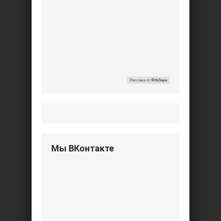
Реклама от
RtbSape
Мы ВКонтакте