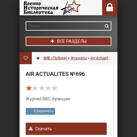
ВСЕ РАЗДЕЛЫ
ВИБ «Победа»
»
Журналы
»
Air Actualites
» Air Actualit
AIR ACTUALITES №696
Журнал ВВС Франции
Сохранить
Скачать