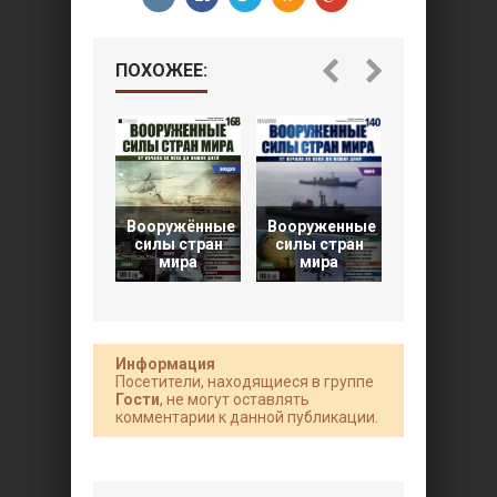
ПОХОЖЕЕ:
Вооружённые
Вооруженные
Вооружён
силы стран
силы стран
силы стра
мира
мира
мира
Информация
Посетители, находящиеся в группе
Гости
, не могут оставлять
комментарии к данной публикации.