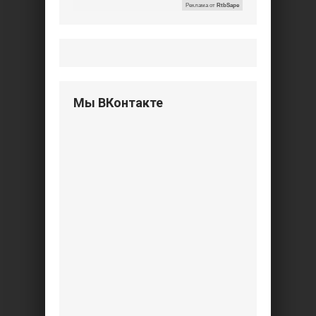
Реклама от
RtbSape
Мы ВКонтакте