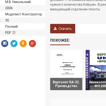
М.В. Никольский
нужного количества бойцов». В ре
2006
вмещающий отделение пехоты.
Моделист-Конструктор
:
35
Русский
Скачать
:
PDF
ПОХОЖЕЕ:
Вертолет КА-32.
Авиаколл
Руководство
№3 200