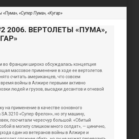
 «Пума», «Супер Пума», «Кугар»
 2006. ВЕРТОЛЕТЫ «ПУМА»,
УГАР»
ыми во Франции широко обсуждалась концепция
щая массовое применение в ходе ее вертолетов.
нято считать американцев, что совсем
 время войны в Алжире первыми активно
озки людей и грузов, высадки десантов и огневой
у на применение в качестве основного
 SA.3210 «Супер Фрелон», но эту машину,
овек, посчитали чересчур большой. «Сбитый
собой в могилу слишком много солдат», — цинично,
хода один из ветеранов войны в Алжире и
вертолет сложнее сбить, но он не может перевозить