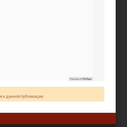
Реклама от
RtbSape
и к данной публикации.