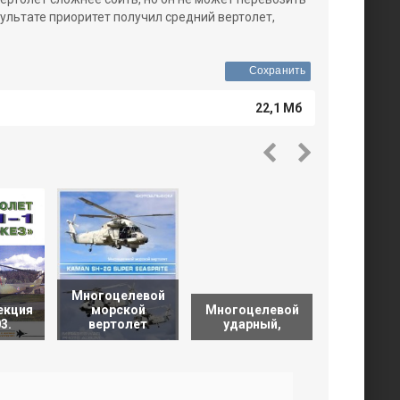
зультате приоритет получил средний вертолет,
Сохранить
22,1 Мб
Многоцелевой
екция
морской
Многоцелевой
Многоце
3.
вертолет
ударный,
ударн