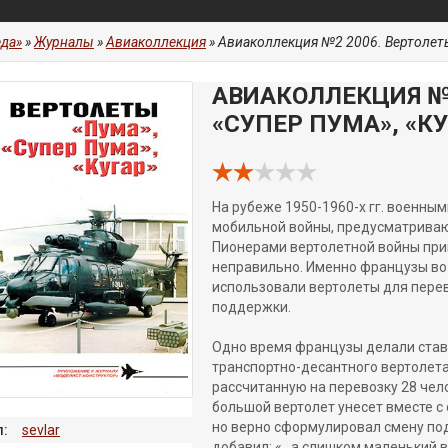
да»
»
Журналы
»
Авиаколлекция
» Авиаколлекция №2 2006. Вертолеты
АВИАКОЛЛЕКЦИЯ №2
«СУПЕР ПУМА», «К
На рубеже 1950-1960-х гг. военн
мобильной войны, предусматриваю
Пионерами вертолетной войны при
неправильно. Именно французы во
использовали вертолеты для перев
поддержки.
Одно время французы делали ставк
транспортно-десантного вертолета
рассчитанную на перевозку 28 чел
большой вертолет унесет вместе с 
но верно сформулировал смену под
:
sevlar
добавил: «...а слишком маленький 