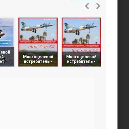
евой
ой
Многоцелевой
Многоцелевой
Многоце
ет
истребитель -
истребитель -
ударн