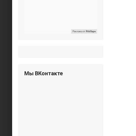
Реклама от
RtbSape
Мы ВКонтакте