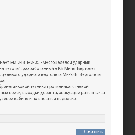
иант Ми-24В. Ми-35 - многоцелевой ударный
а пехоты", разработанный в КБ Миля. Вертолет
оцелевого ударного вертолета Ми-24В. Вертолеты
ра.
ронетанковой техники противника, огневой
ых войск, высадки десанта, эвакуации раненных, а
узовой кабине и на внешней подвеске.
Сохранить