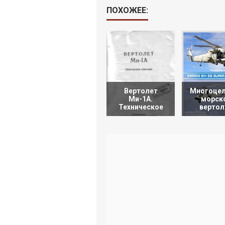
ПОХОЖЕЕ:
Вертолет
Многоцел
Ми-1А.
морск
Техническое
вертол