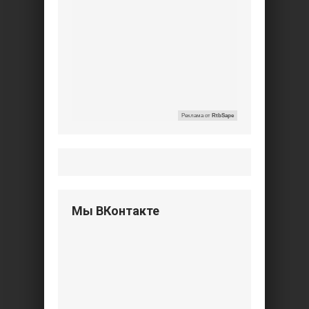
Реклама от
RtbSape
Мы ВКонтакте