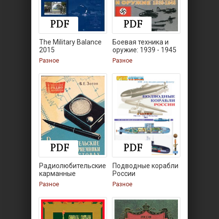
The Military Balance
Боевая техника и
2015
оружие: 1939 - 1945
Разное
Разное
Радиолюбительские
Подводные корабли
карманные
России
приемники
Разное
Разное