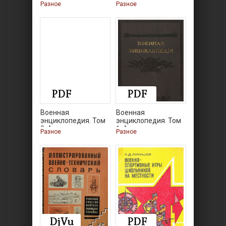
4. Б -
3. Аральская
Разное
Разное
Военная
Военная
энциклопедия. Том
энциклопедия. Том
2. Алжирские
1. А -
Разное
Разное