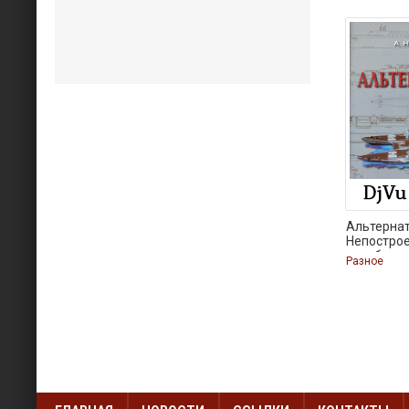
Альтернат
Непостро
корабли
Разное