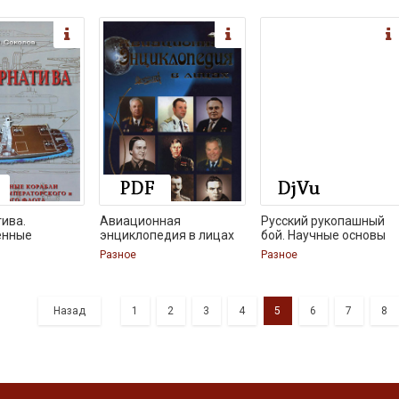
ива.
Авиационная
Русский рукопашный
енные
энциклопедия в лицах
бой. Научные основы
Разное
Разное
Назад
1
2
3
4
5
6
7
8