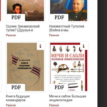
Грузия. Закавказский
Неизвестный Туполев
тупик? (Друзья и
(Война и мы.
Разное
Разное
Книга будущих
Мечи и сабли. Большая
командиров
энциклопедия
Разное
Разное