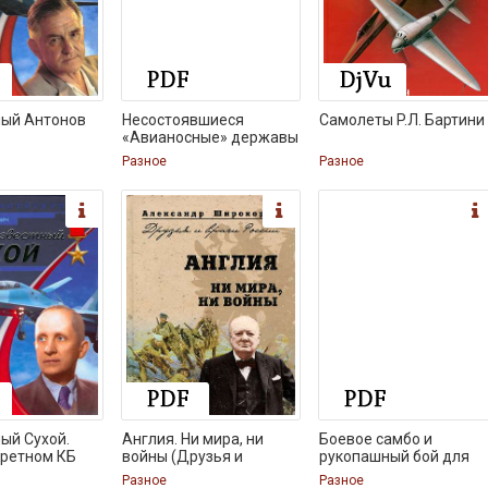
ный Антонов
Несостоявшиеся
Самолеты P.Л. Бартини
«Авианосные» державы
Разное
Разное
ый Сухой.
Англия. Ни мира, ни
Боевое самбо и
кретном КБ
войны (Друзья и
рукопашный бой для
Разное
Разное