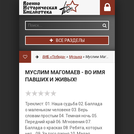
ВСЕ РАЗДЕЛЫ
ВИБ «Победа»
»
Музыка
» Муслим Магомаев - Во имя павших и живых!
МУСЛИМ МАГОМАЕВ - ВО ИМЯ
ПАВШИХ И ЖИВЫХ!
Треклист: 01. Наша судьба 02. Баллада
о маленьком человеке 03. Верь
словам простым 04. Темная ночь 05.
Передний край 06. Мгновения 07.
Баллада о красках 08. Ребята, которых
нет... 09. За того парня 10. Малая