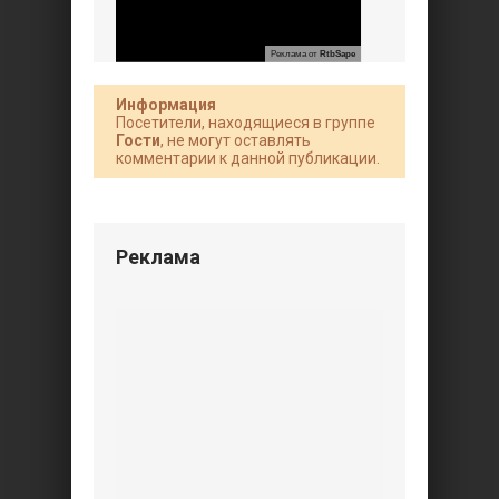
Реклама от
RtbSape
Информация
Посетители, находящиеся в группе
Гости
, не могут оставлять
комментарии к данной публикации.
Реклама