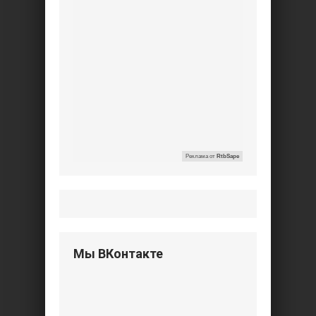
Реклама от
RtbSape
Мы ВКонтакте