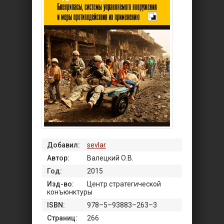
Добавил:
sevlar
Автор:
Валецкий О.В.
Год:
2015
Изд-во:
Центр стратегической
конъюнктуры
ISBN:
978–5–93883–263–3
Страниц:
266