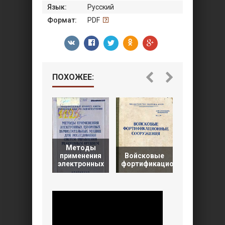
Язык:
Русский
Формат:
PDF
ПОХОЖЕЕ:
Методы
Инженерн
применения
Войсковые
боеприпас
электронных
фортификационные
Книга 1