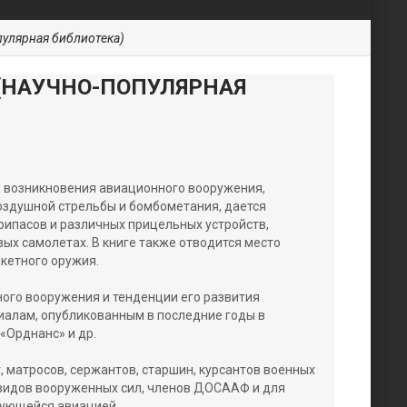
пулярная библиотека)
(НАУЧНО-ПОПУЛЯРНАЯ
ы возникновения авиационного вооружения,
оздушной стрельбы и бомбометания, дается
рипасов и различных прицельных устройств,
х самолетах. В книге также отводится место
кетного оружия.
ого вооружения и тенденции его развития
алам, опубликованным в последние годы в
«Орднанс» и др.
, матросов, сержантов, старшин, курсантов военных
 видов вооруженных сил, членов ДОСААФ и для
сующейся авиацией.