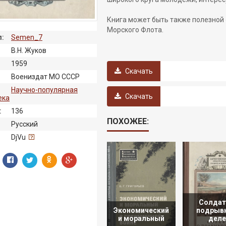
Книга может быть также полезной 
Морского Флота.
:
Semen_7
В.Н. Жуков
1959
Скачать
Воениздат МО СССР
Научно-популярная
Скачать
ека
:
136
ПОХОЖЕЕ:
Русский
:
DjVu
Солдат
Экономический
подрыв
и моральный
деле