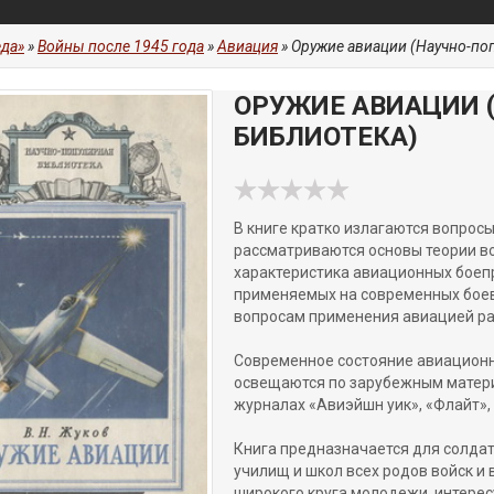
да»
»
Войны после 1945 года
»
Авиация
» Оружие авиации (Научно-по
ОРУЖИЕ АВИАЦИИ 
БИБЛИОТЕКА)
В книге кратко излагаются вопрос
рассматриваются основы теории в
характеристика авиационных боеп
применяемых на современных боевы
вопросам применения авиацией ра
Современное состояние авиационн
освещаются по зарубежным матери
журналах «Авиэйшн уик», «Флайт», 
Книга предназначается для солдат
училищ и школ всех родов войск и
широкого круга молодежи, интере