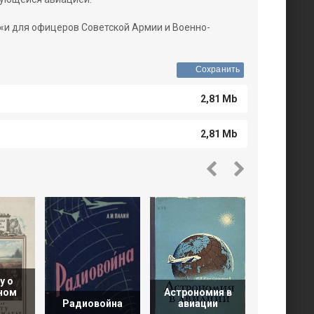
«и для офицеров Советской Армии и Военно-
Сохранить
2,81 Mb
2,81 Mb
у о
ном
Астрономия в
Радиовойна
авиации
Бомбоме