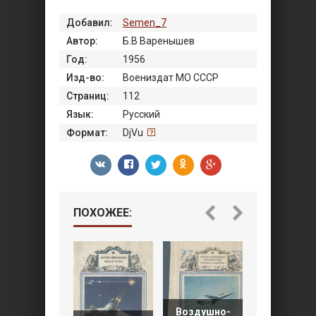
Добавил:
Semen_7
Автор:
Б.В Варенышев
Год:
1956
Изд-во:
Воениздат МО СССР
Страниц:
112
Язык:
Русский
Формат:
DjVu
ПОХОЖЕЕ:
Воздушно-
Броня