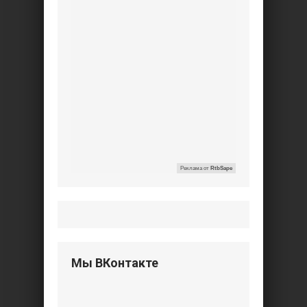
Реклама от
RtbSape
Мы ВКонтакте