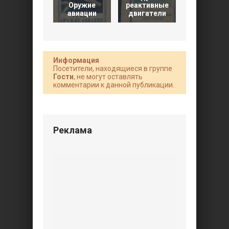
Оружие
реактивные
(Научно-
авиации
двигатели
популярна
Информация
Посетители, находящиеся в группе
Гости
, не могут оставлять
комментарии к данной публикации.
Реклама