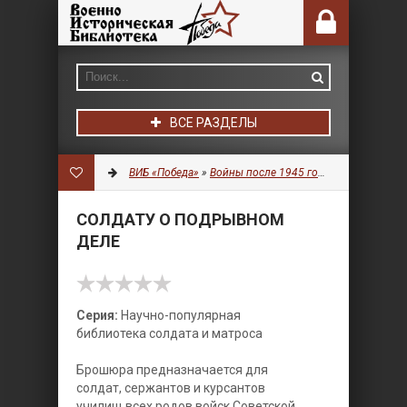
ВСЕ РАЗДЕЛЫ
ВИБ «Победа»
»
Войны после 1945 года
»
Военное дел
СОЛДАТУ О ПОДРЫВНОМ
ДЕЛЕ
Серия:
Научно-популярная
библиотека солдата и матроса
Брошюра предназначается для
солдат, сержантов и курсантов
училищ всех родов войск Советской