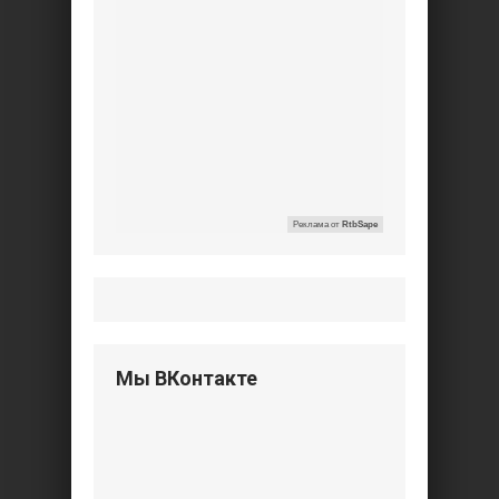
Реклама от
RtbSape
Мы ВКонтакте