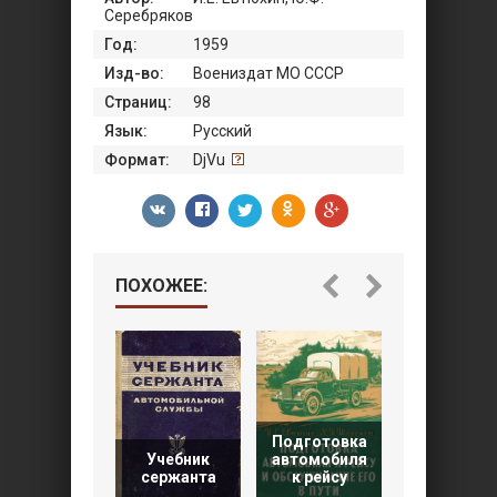
Серебряков
Год:
1959
Изд-во:
Воениздат МО СССР
Страниц:
98
Язык:
Русский
Формат:
DjVu
ПОХОЖЕЕ:
Подготовка
Автомоби
Учебник
автомобиля
Горьковск
сержанта
к рейсу
завода