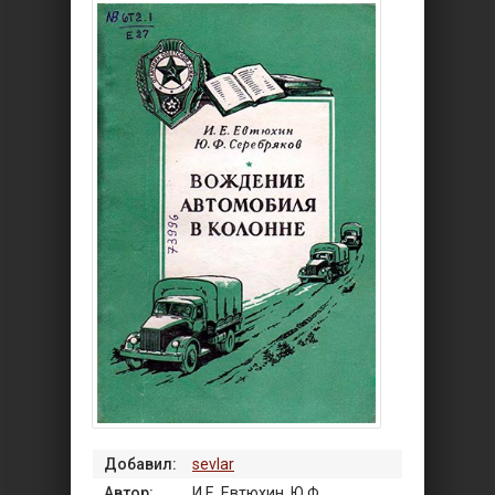
Добавил:
sevlar
Автор:
И.Е. Евтюхин, Ю.Ф.