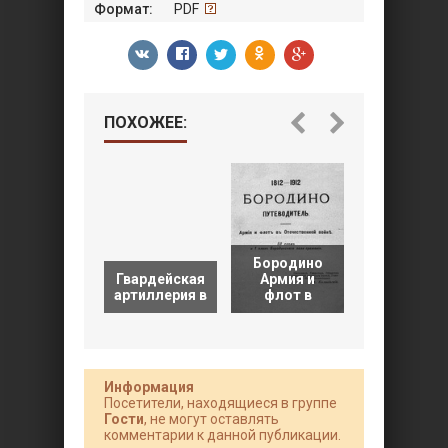
Формат:
PDF
ПОХОЖЕЕ:
Бородинск
Бородино
поле
Гвардейская
Армия и
сражени
артиллерия в
флот в
Его
Информация
Посетители, находящиеся в группе
Гости
, не могут оставлять
комментарии к данной публикации.