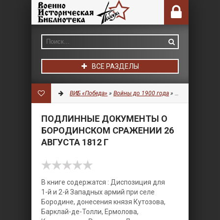
ВСЕ РАЗДЕЛЫ
ВИБ «Победа»
»
Войны до 1900 года
»
Документы
» По
ПОДЛИННЫЕ ДОКУМЕНТЫ О
БОРОДИНСКОМ СРАЖЕНИИ 26
АВГУСТА 1812 Г
В книге содержатся : Диспозиция для
1-й и 2-й Западных армий при селе
Бородине, донесения князя Кутозова,
Барклай-де-Толли, Ермолова,