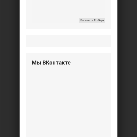
Реклама от
RtbSape
Мы ВКонтакте