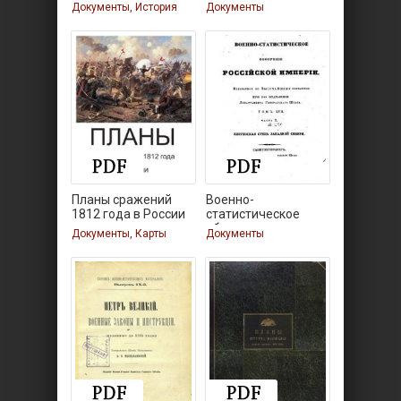
Сборник
Документы, История
Документы
Планы сражений
Военно-
1812 года в России
статистическое
обозрение
Документы, Карты
Документы