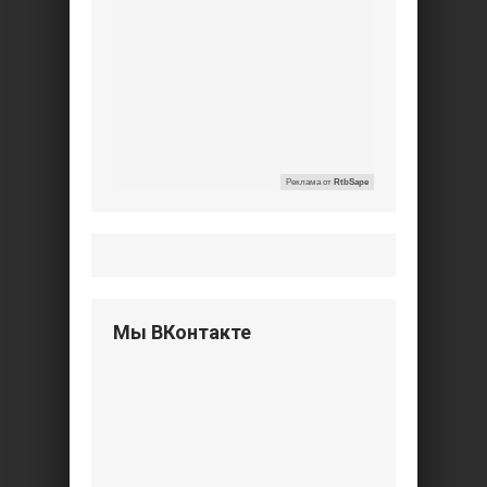
Реклама от
RtbSape
Мы ВКонтакте