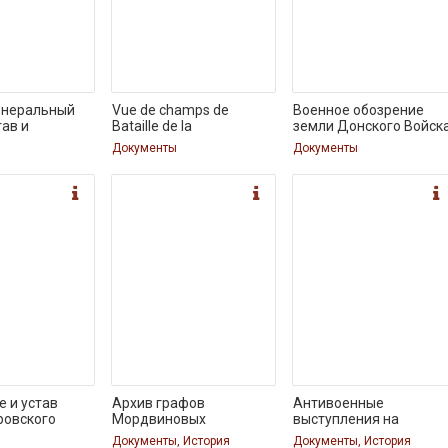
енеральный
Vue de champs de
Военное обозрение
тав и
Bataille de la
земли Донского Войск
Документы
Документы
 и устав
Архив графов
Антивоенные
ровского
Мордвиновых
выступления на
русском
Документы, История
Документы, История