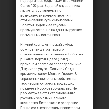
подвергались ордынским вторжениям
более 100 раз. Задачей справочника
является составление по
возможности полного перечня
столкновений Руси с монголами,
Золотой Ордой и ее улусами
преимущественно по данным русских
письменных источников.
Нижний хронологический рубеж
обусловлен датой первого
столкновения с монголами в 1223 г. на
р. Калка. Верхняя дата (1502) -
временем разгрома правопреемника
Джучиева улуса - Большой Орды
крымским ханом Менгли-Гиреем. В
справочник включены события на
территории княжеств, вошедших
позднее в Русское государство. Не
рассматриваются столкновения с
русскими землями Великого
княжества Литовского и разорение
Ельца среднеазиатским правителем