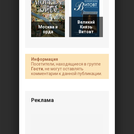
Великий
Русская
Москва и
Князь
армия 125
орда
Витовт
1500
Информация
Посетители, находящиеся в группе
Гости
, не могут оставлять
комментарии к данной публикации.
Реклама