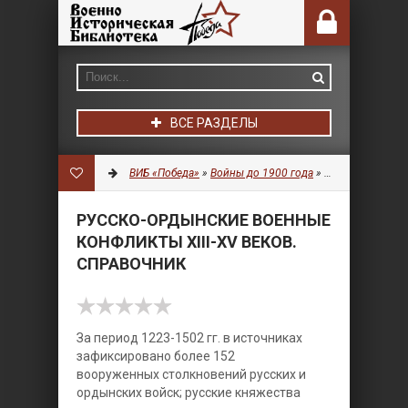
ВСЕ РАЗДЕЛЫ
ВИБ «Победа»
»
Войны до 1900 года
»
История
» Русск
РУССКО-ОРДЫНСКИЕ ВОЕННЫЕ
КОНФЛИКТЫ XIII-XV ВЕКОВ.
СПРАВОЧНИК
За период 1223-1502 гг. в источниках
зафиксировано более 152
вооруженных столкновений русских и
ордынских войск; русские княжества