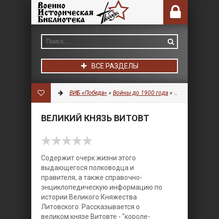
ВСЕ РАЗДЕЛЫ
ВИБ «Победа»
»
Войны до 1900 года
»
Разное
» Велики
ВЕЛИКИЙ КНЯЗЬ ВИТОВТ
Содержит очерк жизни этого
выдающегося полководца и
правителя, а также справочно-
энциклопедическую информацию по
истории Великого Княжества
Литовского.
Рассказывается о
великом князе Витовте - "короле-