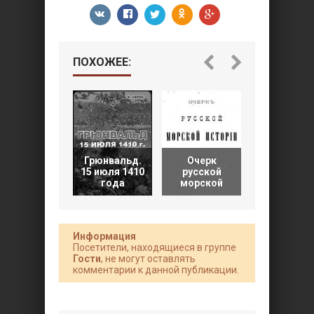
ПОХОЖЕЕ:
Грюнвальд.
Очерк
Русская
15 июля 1410
русской
армия 125
года
морской
1500
Информация
Посетители, находящиеся в группе
Гости
, не могут оставлять
комментарии к данной публикации.