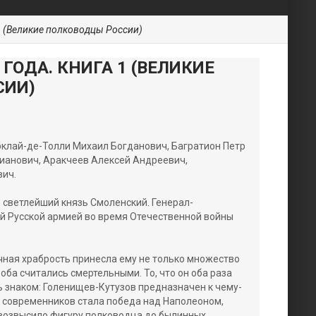
1 (Великие полководцы России)
ГОДА. КНИГА 1 (ВЕЛИКИЕ
СИИ)
рклай-де-Толли Михаил Богданович, Багратион Петр
тианович, Аракчеев Алексей Андреевич,
ич.
, светлейший князь Смоленский. Генерал-
 Русской армией во время Отечественной войны
чная храбрость принесла ему не только множество
- оба считались смертельными. То, что он оба раза
ь знаком: Голенищев-Кутузов предназначен к чему-
 современников стала победа над Наполеоном,
возвысило фигуру полководца до былинных