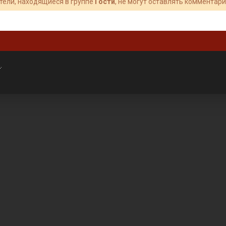
тели, находящиеся в группе
Гости
, не могут оставлять комментари
»
.