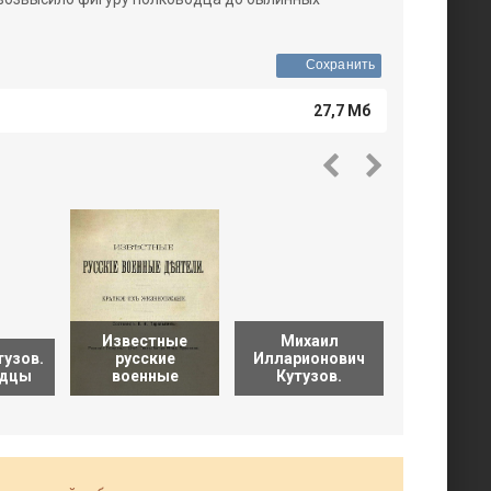
Сохранить
27,7 Мб
Известные
Михаил
тузов.
русские
Илларионович
Русск
одцы
военные
Кутузов.
полково