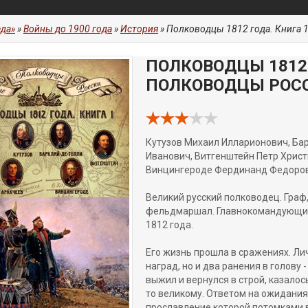
да»
»
Войны до 1900 года
»
История
» Полководцы 1812 года. Книга 
ПОЛКОВОДЦЫ 1812 
ПОЛКОВОДЦЫ РОС
Кутузов Михаил Илларионович, Ба
Иванович, Витгенштейн Петр Хрис
Винцингероде Фердинанд Федоров
Великий русский полководец. Граф
фельдмаршал. Главнокомандующий
1812 года.
Его жизнь прошла в сражениях. Ли
наград, но и два ранения в голову 
выжил и вернулся в строй, казалос
то великому. Ответом на ожидания
прославление которой потомками 