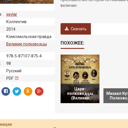
величин.
:
sevlar
Коллектив
Скачать
2014
Комсомольская правда
ПОХОЖЕЕ:
Великие полководцы
978-5-87107-875-4
:
98
Русский
:
PDF
Цари-
полководцы
Михаил Ку
(Великие
Полков
мация