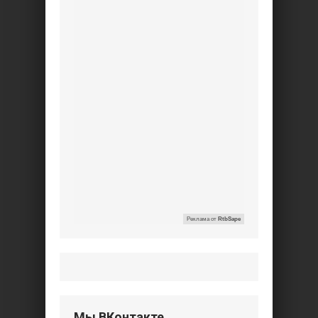
Реклама от
RtbSape
Мы ВКонтакте