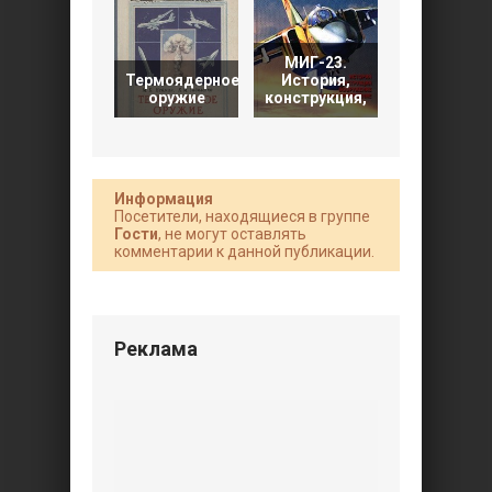
МИГ-23.
Георгиевск
Термоядерное
История,
кавалер
оружие
конструкция,
под
Информация
Посетители, находящиеся в группе
Гости
, не могут оставлять
комментарии к данной публикации.
Реклама