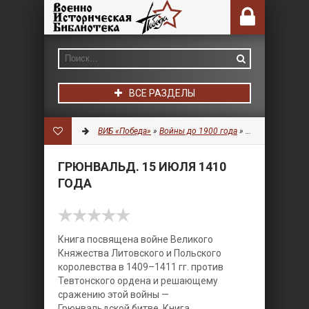
ВСЕ РАЗДЕЛЫ
ВИБ «Победа»
»
Войны до 1900 года
»
История
» Грюнв
ГРЮНВАЛЬД. 15 ИЮЛЯ 1410
ГОДА
Книга посвящена войне Великого
Княжества Литовского и Польского
королевства в 1409–1411 гг. против
Тевтонского ордена и решающему
сражению этой войны —
Грюнвальдской битве.
Книга