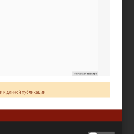
Реклама от
RtbSape
и к данной публикации.