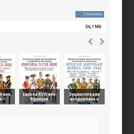
Сохранить
56,1 Мб
I век.
Европа XVIII век.
Энциклопедия
Энцикло
я —
Франция.
вооружения и
вооружен