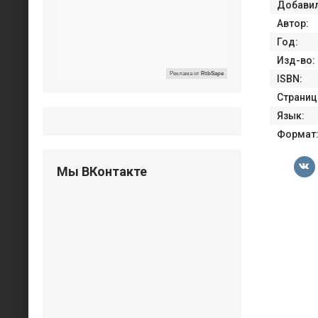
Добавил
Автор:
Год:
Изд-во:
Реклама от
RtbSape
ISBN:
Страниц
Язык:
Формат
Мы ВКонтакте