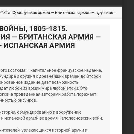
анцузская армия — Британская армия — Прусская армия — Испанская армия
ОЙНЫ, 1805-1815.
ИЯ — БРИТАНСКАЯ АРМИЯ —
— ИСПАНСКАЯ АРМИЯ
ого костюма — капитальное французское издание,
ундира и оружия с древнейших времен до Второй
рированное издание дает возможность
лдат любой из армий мира любой эпохи. Это
огов, а проведенная авторами работа поражает
чностью рисунков.
истории, обмундированию и вооружению
й и испанской армий во время Наполеоновских войн.
читателей, увлекающихся историей армии и