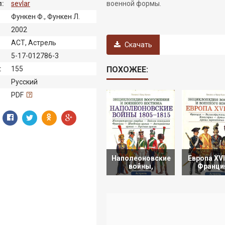
:
sevlar
военной формы.
Функен Ф., Функен Л.
2002
АСТ, Астрель
Скачать
5-17-012786-3
:
155
ПОХОЖЕЕ:
Русский
:
PDF
Наполеоновские
Европа XVII
войны,
Франци