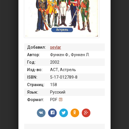
Добавил:
sevlar
Автор:
Функен Ф., Функен Л.
Год:
2002
Изд-во:
АСТ, Астрель
ISBN:
5-17-012789-8
Страниц:
158
Язык:
Русский
Формат:
PDF