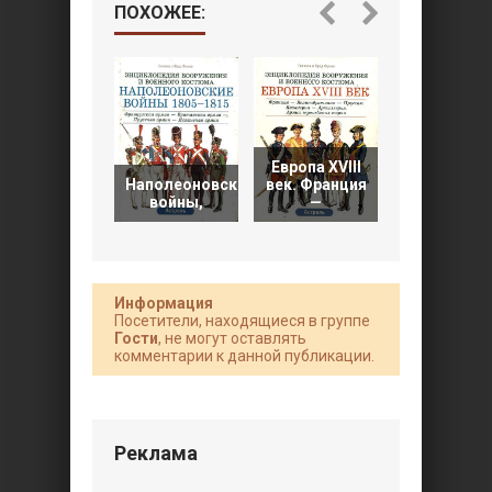
ПОХОЖЕЕ:
Европа XVIII
Европа XVI
Наполеоновские
век. Франция
век.
войны,
—
Франция.
Информация
Посетители, находящиеся в группе
Гости
, не могут оставлять
комментарии к данной публикации.
Реклама