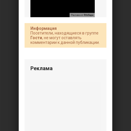
Реклама от
RtbSape
Информация
Посетители, находящиеся в группе
Гости
, не могут оставлять
комментарии к данной публикации.
Реклама