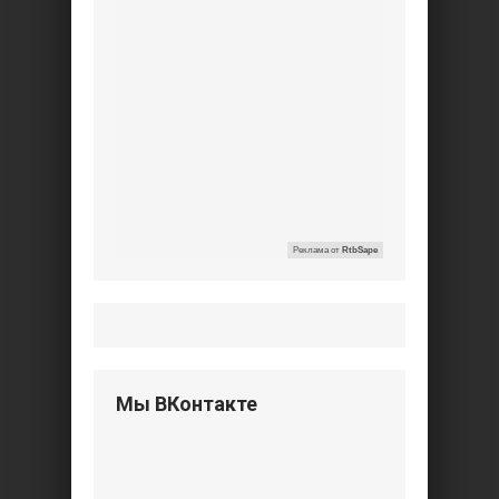
Реклама от
RtbSape
Мы ВКонтакте