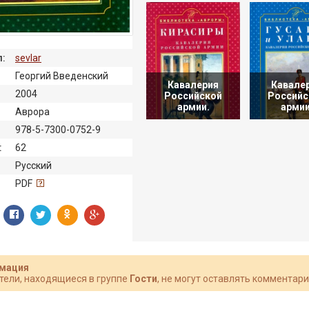
:
sevlar
Георгий Введенский
Кавалерия
Кавале
2004
Российской
Российс
армии.
армии
Аврора
978-5-7300-0752-9
:
62
Русский
:
PDF
мация
тели, находящиеся в группе
Гости
, не могут оставлять комментари