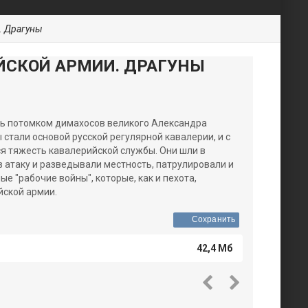
. Драгуны
ЙСКОЙ АРМИИ. ДРАГУНЫ
ь потомком димахосов великого Александра
 стали основой русской регулярной кавалерии, и с
ся тяжесть кавалерийской службы. Они шли в
в атаку и разведывали местность, патрулировали и
ые "рабочие войны", которые, как и пехота,
йской армии.
Сохранить
42,4 Мб