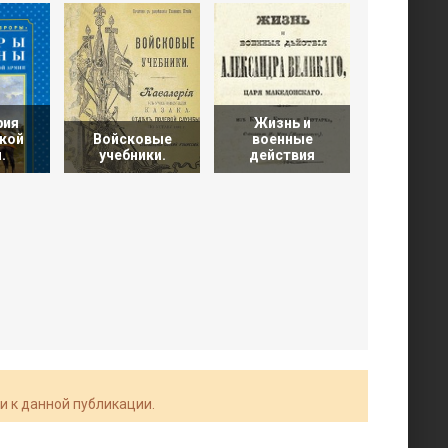
рия
Жизнь и
Регуля
кой
Войсковые
военные
пехота. 
.
учебники.
действия
1855
и к данной публикации.