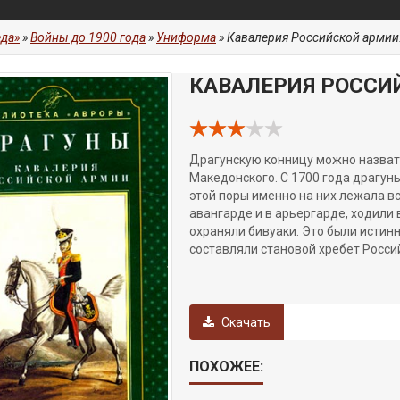
да»
»
Войны до 1900 года
»
Униформа
» Кавалерия Российской армии
КАВАЛЕРИЯ РОССИ
Драгунскую конницу можно назват
Македонского. С 1700 года драгуны
этой поры именно на них лежала в
авангарде и в арьергарде, ходили 
охраняли бивуаки. Это были истинн
составляли становой хребет Росси
Скачать
ПОХОЖЕЕ: